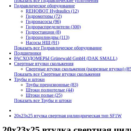
Показать все Гидравлические уплотнения
Гидравлическое оборудование
REHOBOT Hydraulics (12)
Гидромоторы (72)
Гидронасосы (96)
Гидрораспределители (300)
Гидростанции (8)
Гидроцилиндры (113)
Насосы НШ (91)
Показать все Гидравлическое оборудование
Подшипники
РАСХОДОМЕРЫ Grünewald GmbH (DAK SMALL)
Свертные втулки скольжения
Свертные втулки скольжения (разрезные втулки) (8
Показать все Свертные втулки скольжения
Трубы и штоки
Трубы прецизионные (83)
Штоки полнотелые (44)
Штоки полые (25)
Показать все Трубы и штоки
20x23x25 втулка свертная цилиндрическая тип SF1W
20x23x25 втулка свертная ци