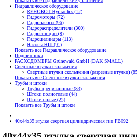
Показать все Гидравлические уплотнения
Гидравлическое оборудование
REHOBOT Hydraulics (12)
Гидромоторы (72)
Гидронасосы (96)
Гидрораспределители (300)
Гидростанции (8)
Гидроцилиндры (113)
Насосы НШ (91)
Показать все Гидравлическое оборудование
Подшипники
РАСХОДОМЕРЫ Grünewald GmbH (DAK SMALL)
Свертные втулки скольжения
Свертные втулки скольжения (разрезные втулки) (8
Показать все Свертные втулки скольжения
Трубы и штоки
Трубы прецизионные (83)
Штоки полнотелые (44)
Штоки полые (25)
Показать все Трубы и штоки
40x44x35 втулка свертная цилиндрическая тип FB092
40x44x35 втулка свертная ци