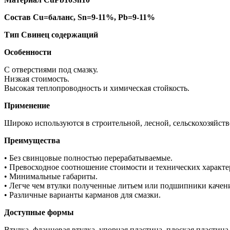
Состав Cu=баланс, Sn=9-11%, Pb=9-11%
Тип Свинец содержащий
Особенности
С отверстиями под смазку.
Низкая стоимость.
Высокая теплопроводность и химическая стойкость.
Применение
Широко используются в строительной, лесной, сельскохозяйств
Преимущества
• Без свинцовые полностью перерабатываемые.
• Превосходное соотношение стоимости и технических характе
• Минимальные габариты.
• Легче чем втулки полученные литьем или подшипники качен
• Различные варианты карманов для смазки.
Доступные формы
Втулка, фланцевая втулка, упорная пластина, плоская пластина