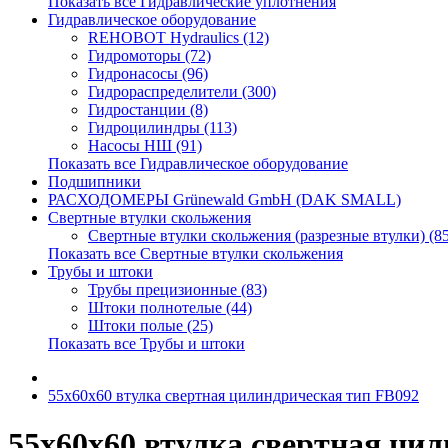
Показать все Гидравлические уплотнения
Гидравлическое оборудование
REHOBOT Hydraulics (12)
Гидромоторы (72)
Гидронасосы (96)
Гидрораспределители (300)
Гидростанции (8)
Гидроцилиндры (113)
Насосы НШ (91)
Показать все Гидравлическое оборудование
Подшипники
РАСХОДОМЕРЫ Grünewald GmbH (DAK SMALL)
Свертные втулки скольжения
Свертные втулки скольжения (разрезные втулки) (8
Показать все Свертные втулки скольжения
Трубы и штоки
Трубы прецизионные (83)
Штоки полнотелые (44)
Штоки полые (25)
Показать все Трубы и штоки
55x60x60 втулка свертная цилиндрическая тип FB092
55x60x60 втулка свертная ци