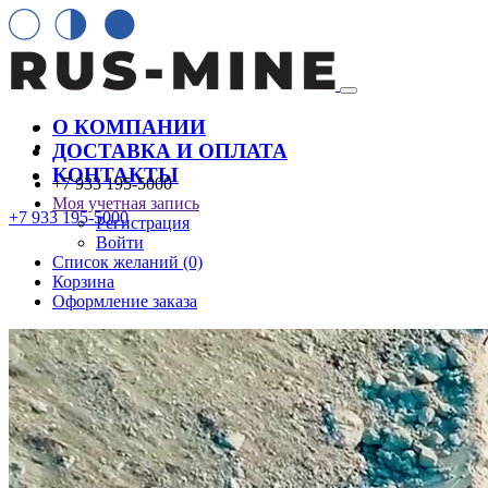
О КОМПАНИИ
ДОСТАВКА И ОПЛАТА
КОНТАКТЫ
+7 933 195-5000
Моя учетная запись
+7 933 195-5000
Регистрация
Войти
Список желаний (0)
Корзина
Оформление заказа