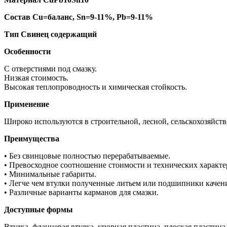
Состав Cu=баланс, Sn=9-11%, Pb=9-11%
Тип Свинец содержащий
Особенности
С отверстиями под смазку.
Низкая стоимость.
Высокая теплопроводность и химическая стойкость.
Применение
Широко используются в строительной, лесной, сельскохозяйств
Преимущества
• Без свинцовые полностью перерабатываемые.
• Превосходное соотношение стоимости и технических характе
• Минимальные габариты.
• Легче чем втулки полученные литьем или подшипники качен
• Различные варианты карманов для смазки.
Доступные формы
Втулка, фланцевая втулка, упорная пластина, плоская пластина