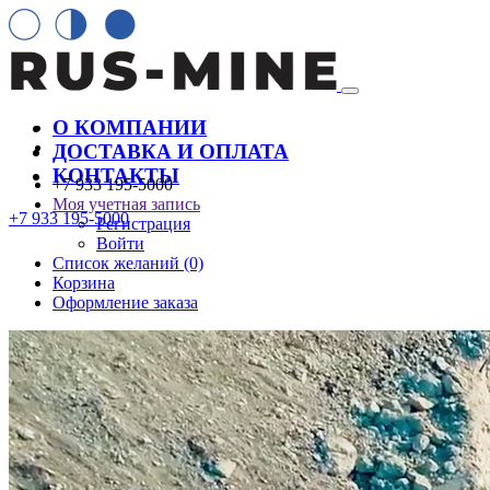
О КОМПАНИИ
ДОСТАВКА И ОПЛАТА
КОНТАКТЫ
+7 933 195-5000
Моя учетная запись
+7 933 195-5000
Регистрация
Войти
Список желаний (0)
Корзина
Оформление заказа