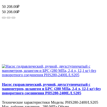
50 208.00₽
50 208.00₽
Насос гидравлический, ручной, двухступенчатый с
манометром, шлангом и БРС (280 МПа, 2,4 л, 12,1 кг) без
поворотного соединения PHS280-2400L/LS205
Технические характеристики Модель: PHS280-2400/LS205
Max. рабочее давление - 280 МПа Объем ..