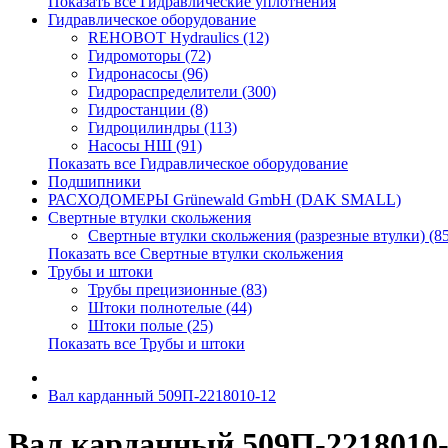
Показать все Гидравлические уплотнения
Гидравлическое оборудование
REHOBOT Hydraulics (12)
Гидромоторы (72)
Гидронасосы (96)
Гидрораспределители (300)
Гидростанции (8)
Гидроцилиндры (113)
Насосы НШ (91)
Показать все Гидравлическое оборудование
Подшипники
РАСХОДОМЕРЫ Grünewald GmbH (DAK SMALL)
Свертные втулки скольжения
Свертные втулки скольжения (разрезные втулки) (8
Показать все Свертные втулки скольжения
Трубы и штоки
Трубы прецизионные (83)
Штоки полнотелые (44)
Штоки полые (25)
Показать все Трубы и штоки
Вал карданный 509П-2218010-12
Вал карданный 509П-2218010